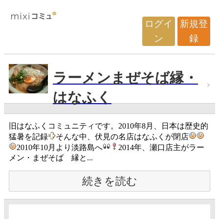
ログイ
新規登
ン
録
ラーメンまぜそば縁・
はなふく
旧はなふくコミュニティです。2010年8月、日本は歴史的
猛暑を記録
そんな中、伏見の名店はなふくが閉店
2010年10月より淡路島へ
2014年、瀬口店主がラー
メン・まぜそば 縁と...
続きを読む