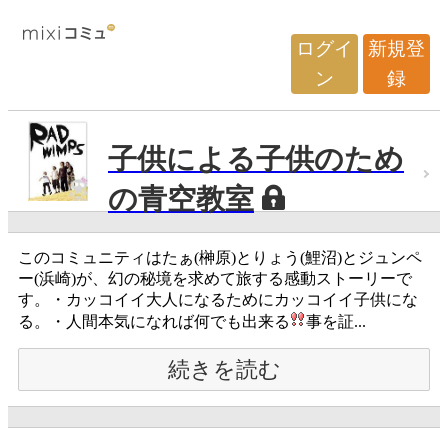
ログイ
新規登
ン
録
子供による子供のため
の青空教室
このコミュニティはたぁ(榊原)とりょう(鯉沼)とジュンペ
ー(浜崎)が、幻の秘境を求めて旅する感動ストーリーで
す。・カッコイイ大人になるためにカッコイイ子供にな
る。・人間本気になれば何でも出来る
事を証...
続きを読む