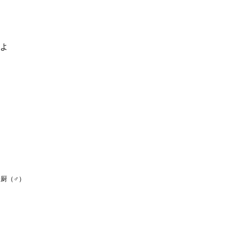
るよ
厨（♂）