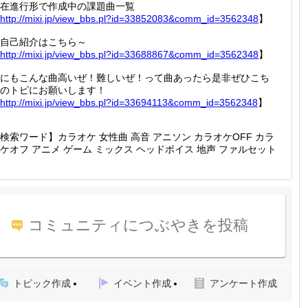
在進行形で作成中の課題曲一覧
http://
mixi.jp
/view_b
bs.pl?i
d=33852
083&com
m_id=35
62348
】
自己紹介はこちら～
http://
mixi.jp
/view_b
bs.pl?i
d=33688
867&com
m_id=35
62348
】
にもこんな曲高いぜ！難しいぜ！って曲あったら是非ぜひこち
のトピにお願いします！
http://
mixi.jp
/view_b
bs.pl?i
d=33694
113&com
m_id=35
62348
】
検索ワード】カラオケ 女性曲 高音 アニソン カラオケOFF カラ
ケオフ アニメ ゲーム ミックス ヘッドボイス 地声 ファルセット
コミュニティにつぶやきを投稿
トピック作成
イベント作成
アンケート作成