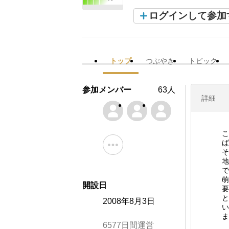
ログインして参加
トップ
つぶやき
トピック
参加メンバー
63人
詳細
こ
ば
そ
地
で
萌
開設日
要
と
2008年8月3日
い
ま
6577日間運営