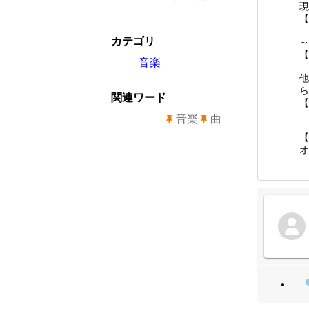
現
【
カテゴリ
～
【
音楽
他
ら
関連ワード
【
音楽
曲
【
オ