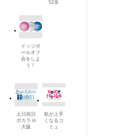
52名
ドッジボ
ールオフ
会をしよ
う！
土日祝日
歌が上手
ボカラ in
くなるコ
大阪
ミュ