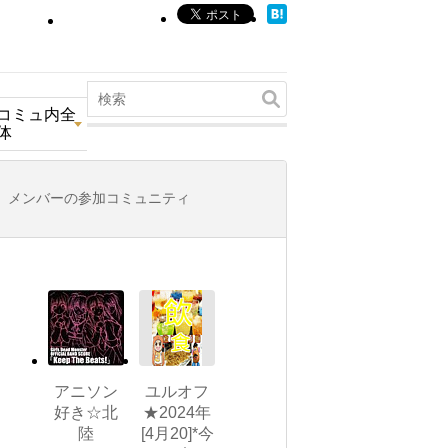
コミュ内全
体
メンバーの参加コミュニティ
アニソン
ユルオフ
好き☆北
★2024年
陸
[4月20]*今