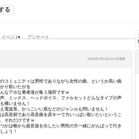
する
イベント
アンケート
2026年1月14日 01:35更新
のコミュニティは男性でありながら女性の曲、というか高い曲
かり歌いたがる
んなアホな勇者達が集う場所ですｗ
声、ミックス、ヘッドボイス、ファルセットどんなタイプの声
も構いません！
え電波系、かっこいい系などのジャンルも問いません！
は高音厨であり高音曲を原キーで力いっぱい歌いたいというこ
、それだけですｗ
つかは喉から超音波を出したい男性の方一緒にがんばって行き
しょう！