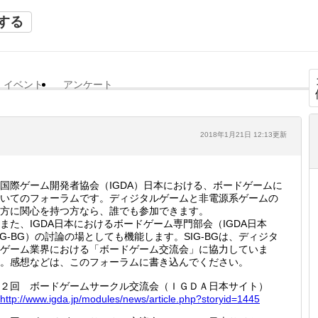
する
イベント
アンケート
2018年1月21日 12:13更新
際ゲーム開発者協会（IGDA）日本における、ボードゲームに
いてのフォーラムです。ディジタルゲームと非電源系ゲームの
方に関心を持つ方なら、誰でも参加できます。
た、IGDA日本におけるボードゲーム専門部会（IGDA日本
IG-BG）の討論の場としても機能します。SIG-BGは、ディジタ
ゲーム業界における「ボードゲーム交流会」に協力していま
。感想などは、このフォーラムに書き込んでください。
２回 ボードゲームサークル交流会（ＩＧＤＡ日本サイト）
http://
www.igd
a.jp/mo
dules/n
ews/art
icle.ph
p?story
id=1445