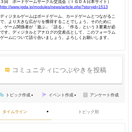
３回 ボードゲームサークル交流会（ＩＧＤＡ日本サイト）
http://
www.igd
a.jp/mo
dules/n
ews/art
icle.ph
p?story
id=1513
ディジタルゲームはボードゲーム、カードゲームとつながるこ
で、より大きな広がりを獲得することでしょう。そのために
、ゲーム関係者が「遊ぶ」「語る」「作る」という３要素が必
です。ディジタルとアナログの交差点として、このフォーラム
ゲームについて語り合いましょう。よろしくお願いします。
コミュニティにつぶやきを投稿
トピック作成
イベント作成
アンケート作成
タイムライン
トピック別