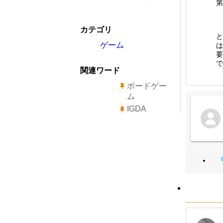
第
カテゴリ
と
ゲーム
は
要
で
関連ワード
ボードゲー
ム
IGDA