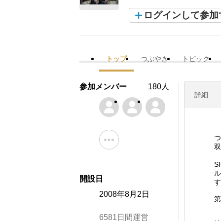
ログインして参加
トップ
つぶやき
トピック
参加メンバー
180人
詳細
国
つ
双
ま
S
ル
開設日
す
2008年8月2日
第
6581日間運営