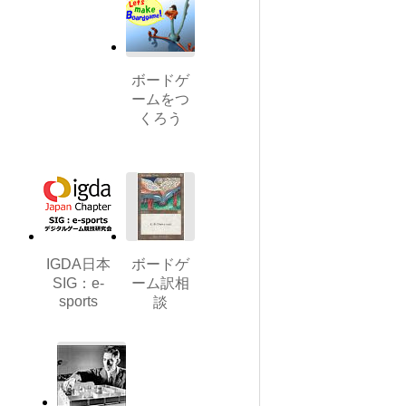
ボードゲ
ームをつ
くろう
IGDA日本
ボードゲ
SIG：e-
ーム訳相
sports
談