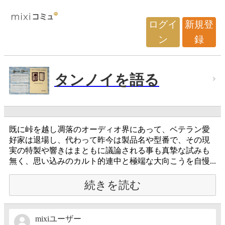
ログイ
新規登
ン
録
タンノイを語る
既に峠を越し凋落のオーディオ界にあって、ベテラン愛
好家は退場し、代わって昨今は製品名や型番で、その現
実の特製や響きはまともに議論される事も真摯な試みも
無く、思い込みのカルト的連中と極端な大向こうを自慢...
続きを読む
mixiユーザー