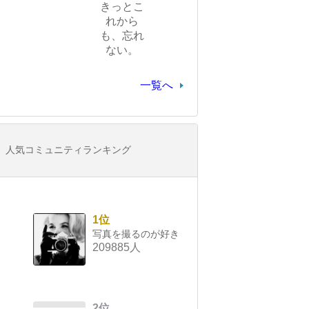
きっとこ
れから
も、忘れ
ない。
一覧へ
人気コミュニティランキング
1位
写真を撮るのが好き
209885人
2位