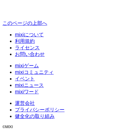
このページの上部へ
mixiについて
利用規約
ライセンス
お問い合わせ
mixiゲーム
mixiコミュニティ
イベント
mixiニュース
mixiワード
運営会社
プライバシーポリシー
健全化の取り組み
©MIXI