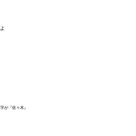
るよ
名字が『佐々木』
』