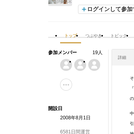
ログインして参加
トップ
つぶやき
トピック
参加メンバー
19人
詳細
そ
『
の
開設日
中
2008年8月1日
引
6581日間運営
地