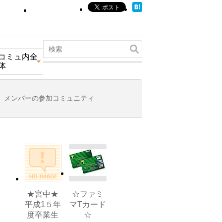
コミュ内全
体
メンバーの参加コミュニティ
★宮中★
☆ファミ
平成1５年
マTカード
度卒業生
☆