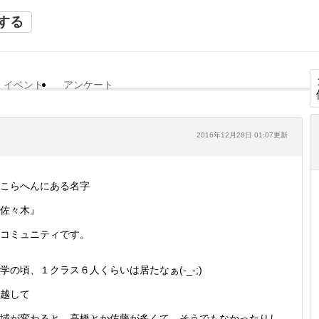
する
イベント
アンケート
2016年12月28日 01:07更新
こらへんにある名字
佐々木』
コミュニティです。
学の頃、１クラス６人くらいは居たなぁ(-_-;)
越して
域が変わると、高橋とか佐藤が多くて、そうでもなかったりし