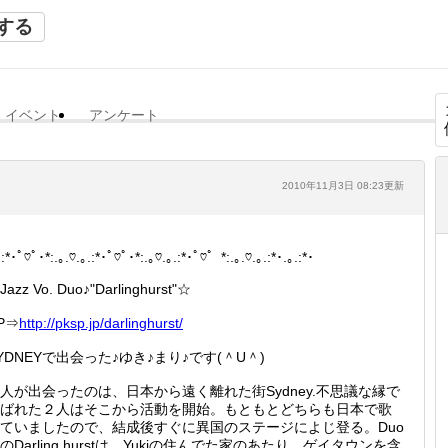
する
イベント
アンケート
2010年11月3日 08:23更新
.:*･ﾟ♡ﾟ･*:.｡.♡.｡.:*･ﾟ♡ﾟ･*:.｡♡.｡.:*･ﾟ♡゜*:.｡.♡.｡.:*･.｡.:*･
Jazz Vo. Duo♪"Darlinghurst"☆
P⇒
http://
pksp.jp
/darlin
ghurst/
YDNEYで出会った♪ゆき♪まり♪です(＾U＾)
人が出会ったのは、日本から遠く離れた街Sydney.不思議な縁で
ばれた２人はそこから活動を開始。もともとどちらも日本で歌
ていましたので、結成後すぐに異国のステージによじ登る。Duo
のDarling hurstは、Yukiの住んでた家のあたり、ゲイタウンを含