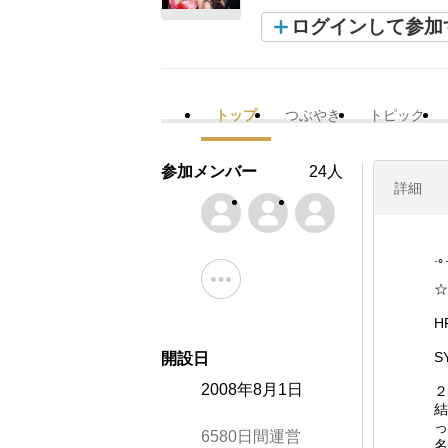
ログインして参加
トップ
つぶやき
トピック
参加メンバー
24人
詳細
.｡
☆
H
S
開設日
2008年8月1日
２
結
っ
6580日間運営
名