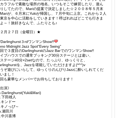
カラフルで素敵な場所の地名。いつもそこで練習したり、遊ん
りしてたので、Mariの提案で決定しました☆２００８年５月末
Mariが、６月末にYukiが帰国し、７月中旬に上京。これから２人
東京を中心に活動をしていきます！呼ばれればどこでも行きま
よ～！旅好きなんで、ふたりとも♪
２月２７日（金曜日）★
Darlinghurst３rdワンマンShow!!
no Midnight Jazz Spot"Every Swing"
回で３度目のDarlinghurstのJazz BarでのワンマンShow!!
イブハウスでの通常ブッキング30分ステージとは違い、
ステージ40分×2setなので、たっぷり、ゆっくりと、
arlinghurstを、Jazzを堪能していただけますよ(*^^)v
うぞ遊びにいらして、ゆっくりのんびりJazzに酔いしれてくだ
いまし！
回も豪華なメンバーでお待ちしております！
出演》
.Darlinghurst(Yuki&Mari)
t.下田雄人
f.キンドー
r.キノっぴ～
a.瀬田川
r.中川喜博