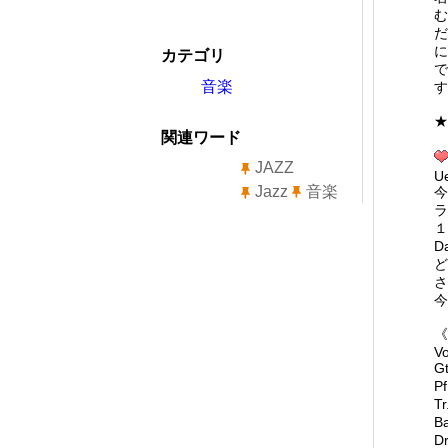
む
だ
に
カテゴリ
で
音楽
す
★
関連ワード
JAZZ
Ue
Jazz
音楽
今
ラ
１
D
ど
さ
今
《
Vo
G
P
T
B
D