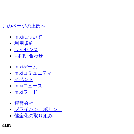
このページの上部へ
mixiについて
利用規約
ライセンス
お問い合わせ
mixiゲーム
mixiコミュニティ
イベント
mixiニュース
mixiワード
運営会社
プライバシーポリシー
健全化の取り組み
©MIXI