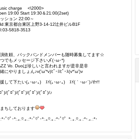
usic charge <\2000>
en 19:00 Start 19:30＆21:00(2set)
ッション 22:00～
dd:東京都台東区上野3-14-12辻井ビルB1F
l:03-5818-3513
演依頼、バックバンドメンバーも随時募集してます☆
つでもメッセージ下さい〆(･ω･*)
AZZ Vo. Duoは珍しいと言われますが是非是非
緒にやりましょん♪v('ω'*v)ﾋﾟｰｽﾋﾟｰｽ(v*'ω')v
援して下たい(｡･ω･｡)ゞｴｲ(｡･ω･｡)ゞｴｲ(｀･ω･´)ﾉｵｩ!!
ﾛﾟ)/(ﾟﾛﾟ)/(ﾟﾛﾟ)/(ﾟﾛﾟ)/(ﾟﾛﾟ)/♪
まちしております
.:*･ﾟ♡ﾟ･*:.｡.♡.｡.:*･ﾟ♡ﾟ･*:.｡♡.｡.:*･ﾟ♡゜*:.｡.♡.｡.:*･.｡.:*･