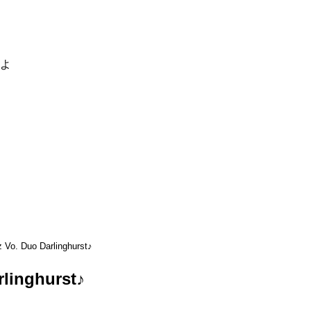
るよ
 Vo. Duo Darlinghurst♪
rlinghurst♪