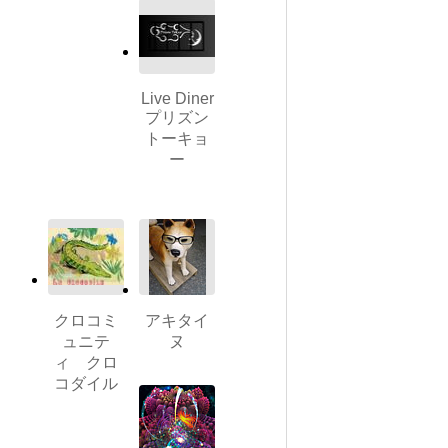
Live Diner
プリズン
トーキョ
ー
クロコミ
アキタイ
ュニテ
ヌ
ィ クロ
コダイル