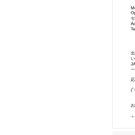
M
Op
セ
A
Te
出
い
J
一
応
(ﾟ
お
.｡