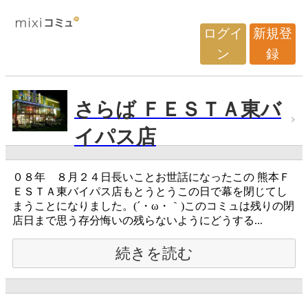
ログイ
新規登
ン
録
さらば ＦＥＳＴＡ東バ
イパス店
０８年 ８月２４日長いことお世話になったこの 熊本Ｆ
ＥＳＴＡ東バイパス店もとうとうこの日で幕を閉じてし
まうことになりました。(´・ω・｀)このコミュは残りの閉
店日まで思う存分悔いの残らないようにどうする...
続きを読む