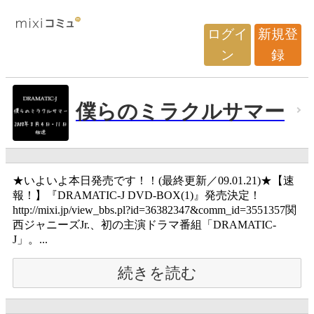
ログイ
新規登
ン
録
僕らのミラクルサマー
★いよいよ本日発売です！！(最終更新／09.01.21)★【速
報！】『DRAMATIC-J DVD-BOX(1)』発売決定！
http://mixi.jp/view_bbs.pl?id=36382347&comm_id=3551357関
西ジャニーズJr.、初の主演ドラマ番組「DRAMATIC-
J」。...
続きを読む