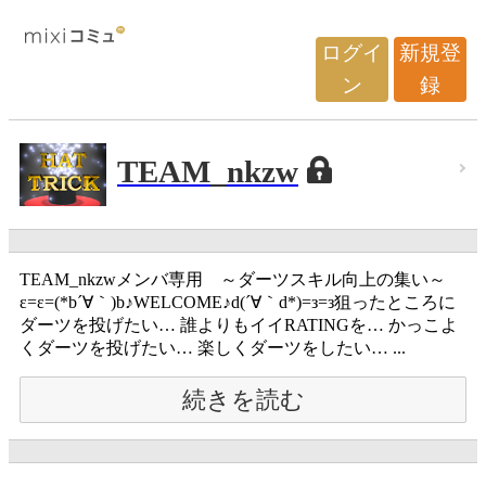
ログイ
新規登
ン
録
TEAM_nkzw
TEAM_nkzwメンバ専用 ～ダーツスキル向上の集い～
ε=ε=(*b´∀｀)b♪WELCOME♪d(´∀｀d*)=з=з狙ったところに
ダーツを投げたい… 誰よりもイイRATINGを… かっこよ
くダーツを投げたい… 楽しくダーツをしたい… ...
続きを読む