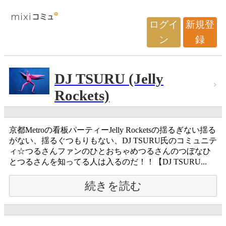
ログイ
新規登
ン
録
DJ TSURU (Jelly
Rockets)
京都Metroの看板パーティーJelly Rocketsの揺るぎない揺る
がない、揺るぐつもりもない、DJ TSURU氏のコミュニテ
ィ☆つるさんファンのひとおちゃめつるさんのつぼなひ
とつるさんを知ってる人は入るのだ！！【DJ TSURU...
続きを読む