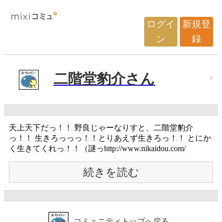
ログイ
新規登
ン
録
二階堂豹介さん
天上天下だっ！！ 野良じゃーなりすと、二階堂豹介
っ！！ 生きろっっっ！！とりあえず生きろっ！！ とにか
く生きてくれっ！！（謎っhttp://www.nikaidou.com/
続きを読む
コミュニティトップへ戻る