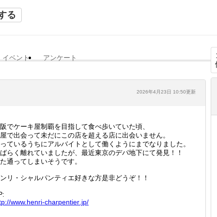
する
イベント
アンケート
2026年4月23日 10:50更新
阪でケーキ屋制覇を目指して食べ歩いていた頃、
屋で出会って未だにこの店を超える店に出会いません。
っているうちにアルバイトとして働くようにまでなりました。
ばらく離れていましたが、最近東京のデパ地下にて発見！！
た通ってしまいそうです。
ンリ・シャルパンティエ好きな方是非どうぞ！！
P:
tp://
www.hen
ri-char
pentier
.jp/