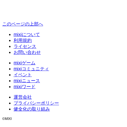
このページの上部へ
mixiについて
利用規約
ライセンス
お問い合わせ
mixiゲーム
mixiコミュニティ
イベント
mixiニュース
mixiワード
運営会社
プライバシーポリシー
健全化の取り組み
©MIXI