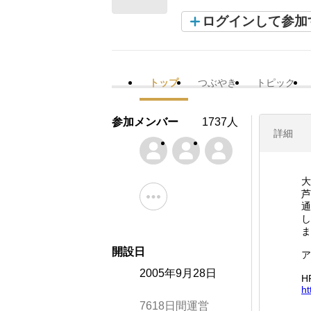
ログインして参加
トップ
つぶやき
トピック
参加メンバー
1737人
詳細
大
芦
通
し
ま
開設日
ア
2005年9月28日
H
ht
7618日間運営