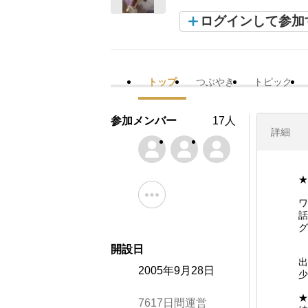
ログインして参加
トップ
つぶやき
トピック
参加メンバー
17人
詳細
★
ワ
話
グ
開設日
出
2005年9月28日
少
★
7617日間運営