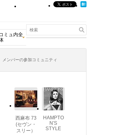
コミュ内全
体
メンバーの参加コミュニティ
HAMPTO
西麻布 73
N'S
(セヴン・
STYLE
スリー）