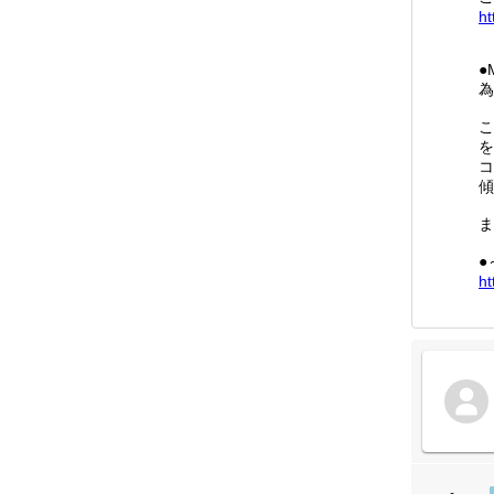
ht
●
為
こ
を
コ
傾
ま
●
ht