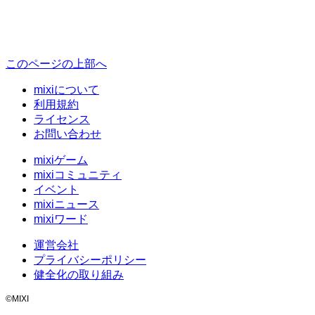
このページの上部へ
mixiについて
利用規約
ライセンス
お問い合わせ
mixiゲーム
mixiコミュニティ
イベント
mixiニュース
mixiワード
運営会社
プライバシーポリシー
健全化の取り組み
©MIXI