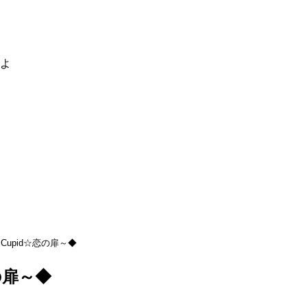
るよ
Cupid☆恋の扉～◆
の扉～◆