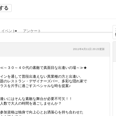
する
イベント
アンケート
2011年4月11日 20:23更新
≪～３０～４０代の素敵で真面目な出逢いの場～≫★
インを通して普段出逢えない異業種の方と出逢い、
題のレストラン・デザイナーズバー、多彩な隠れ家で
ラスを片手に過ごすスペシャルな時を提案♪
逢いにはそんな素敵な舞台が必要不可欠！！
人数で大人の時間を過ごしませんか？
参加資格は独身で向上心とお洒落心を持ち合わせた