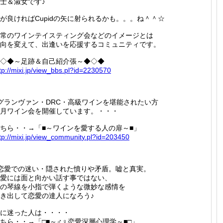
士＆淑女です♪
が良ければCupidの矢に射られるかも。。。ね＾＾☆
常のワインテイスティング会などのイメージとは
向を変えて、出逢いを応援するコミュニティです。
◇◆～足跡＆自己紹介張～◆◇◆
tp://
mixi.jp
/view_b
bs.pl?i
d=22305
70
グランヴァン・DRC・高級ワインを堪能されたい方
月ワイン会を開催しています。・・・
ちら・・→「■～ワインを愛する人の扉～■」
tp://
mixi.jp
/view_c
ommunit
y.pl?id
=203450
恋愛での迷い・隠された憤りや矛盾。嘘と真実。
愛には面と向かい話す事ではない、
の琴線を小指で弾くような微妙な感情を
き出して恋愛の達人になろう♪
に迷った人は・・・・
ちら・・→「□■～♂♀恋愛深層心理学～■□」