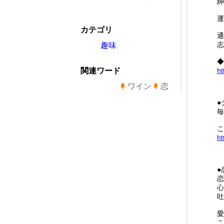
紳
運
カテゴリ
通
志
趣味
◆
関連ワード
ht
ワイン
恋
●
毎
こ
ht
●
恋
心
吐
愛
こ