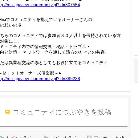
tp://
mixi.jp
/view_c
ommunit
y.pl?id
=307554
Mixiでコミュニティを抱えているオーナーさんの
の憩いの場。
ちらのコミュニティでは参加者３０人以上を保持されている方
対象にし、
ミュニティ内での情報交換・秘話・トラブル・
向と対策・ ネットワークを通して遠方の方々との共存。
たは異業種交流の場としてもお役に立てるコミュニティ
～Ｍｉｘｉオーナーズ倶楽部～●
tp://
mixi.jp
/view_c
ommunit
y.pl?id
=389238
コミュニティにつぶやきを投稿