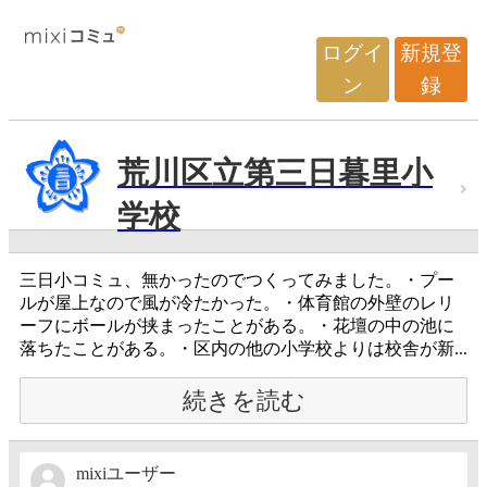
ログイ
新規登
ン
録
荒川区立第三日暮里小
学校
三日小コミュ、無かったのでつくってみました。・プー
ルが屋上なので風が冷たかった。・体育館の外壁のレリ
ーフにボールが挟まったことがある。・花壇の中の池に
落ちたことがある。・区内の他の小学校よりは校舎が新...
続きを読む
mixiユーザー