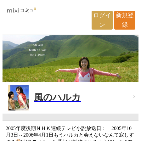
ログイ
新規登
ン
録
風のハルカ
2005年度後期ＮＨＫ連続テレビ小説放送日： 2005年10
月3日～2006年4月1日もうハルカと会えないなんて寂しす