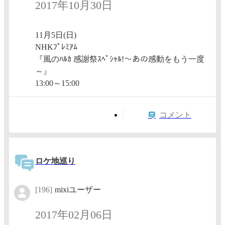
2017年10月30日
11月5日(日)
NHKﾌﾟﾚﾐｱﾑ
『風のﾊﾙｶ 感謝祭ｽﾍﾟｼｬﾙ!～あの感動をもう一度
～』
13:00～15:00
コメント
ロケ地巡り
[196]
mixiユーザー
2017年02月06日