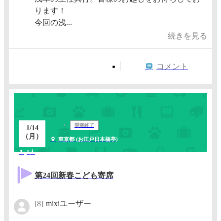
ります！
今回の浅...
続きを見る
コメント
開催終了
1/14
（月）
東京都 (お江戸日本橋亭)
1人
第24回新春こども寄席
[8]
mixiユーザー