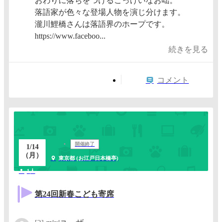
おわりに落ちをつけるこっけいなお咄。
落語家が色々な登場人物を演じ分けます。​
瀧川鯉橋さんは落語界のホープです。​
https://www.faceboo...
続きを見る
コメント
開催終了
1/14
（月）
東京都 (お江戸日本橋亭)
1人
第24回新春こども寄席