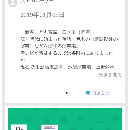
[2]
mixiユーザー
2019年01月05日
「新春こども寄席一口メモ（寄席)」
江戸時代に始まった落語・色もの（落語以外の
演芸）などを演ずる演芸場。
テレビが普及するまでは各町内にありました
が、
現在では 新宿末広亭、池袋演芸場、上野鈴本...
続きを見る
コメント
開催終了
1/14