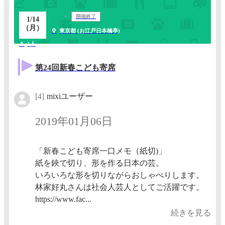
開催終了
1/14
（月）
東京都 (お江戸日本橋亭)
1人
第24回新春こども寄席
[4]
mixiユーザー
2019年01月06日
「新春こども寄席一口メモ（紙切)」
紙を鋏で切り、形を作る日本の芸。
いろいろな形を切りながらおしゃべりします。​
林家好丸さんは社会人芸人としてご活躍です。​
https://www.fac...
続きを見る