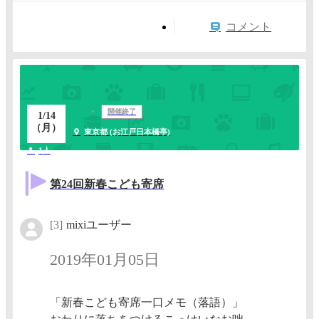
コメント
開催終了
1/14
（月）
東京都 (お江戸日本橋亭)
1人
第24回新春こども寄席
[3]
mixiユーザー
2019年01月05日
「新春こども寄席一口メモ（落語）」