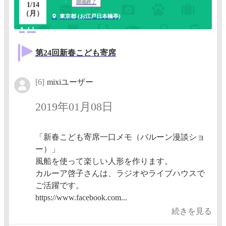
開催終了
1/14
（月）
東京都 (お江戸日本橋亭)
1人
第24回新春こども寄席
[6]
mixiユーザー
2019年01月08日
「新春こども寄席一口メモ（バルーン漫談ショ
ー）」
風船を使って楽しい人形を作ります。
カルーア啓子さんは、ラジオやライブハウスで
ご活躍です。​
https://www.facebook.com...
続きを見る