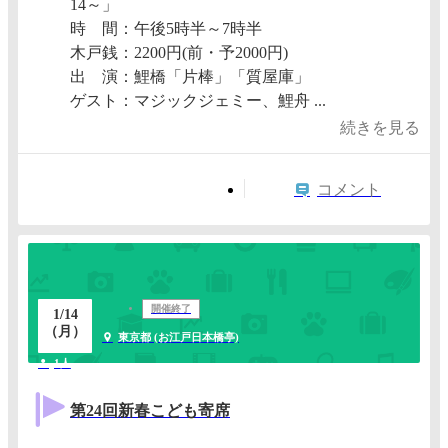
14～」
時 間：午後5時半～7時半
木戸銭：2200円(前・予2000円)
出 演：鯉橋「片棒」「質屋庫」
ゲスト：マジックジェミー、鯉舟 ...
続きを見る
コメント
開催終了
1/14
（月）
東京都 (お江戸日本橋亭)
1人
第24回新春こども寄席