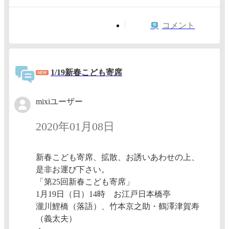
コメント
1/19新春こども寄席
mixiユーザー
2020年01月08日
新春こども寄席、拡散、お誘いあわせの上、
是非お運び下さい。
「第25回新春こども寄席」​
1月19日（日）14時 お江戸日本橋亭​
瀧川鯉橋（落語）、竹本京之助・鶴澤津賀寿
（義太夫）​