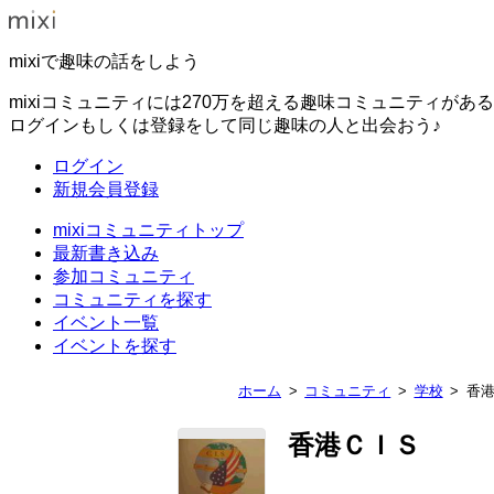
mixiで趣味の話をしよう
mixiコミュニティには270万を超える趣味コミュニティがあ
ログインもしくは登録をして同じ趣味の人と出会おう♪
ログイン
新規会員登録
mixiコミュニティトップ
最新書き込み
参加コミュニティ
コミュニティを探す
イベント一覧
イベントを探す
ホーム
コミュニティ
学校
香
香港ＣＩＳ