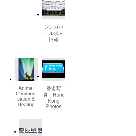
シンガポ
ール求人
情報
Animal
香港写
Communi
真 Hong
cation &
Kong
Healing
Photos