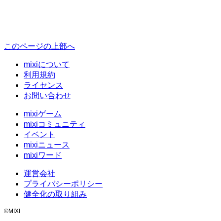
このページの上部へ
mixiについて
利用規約
ライセンス
お問い合わせ
mixiゲーム
mixiコミュニティ
イベント
mixiニュース
mixiワード
運営会社
プライバシーポリシー
健全化の取り組み
©MIXI