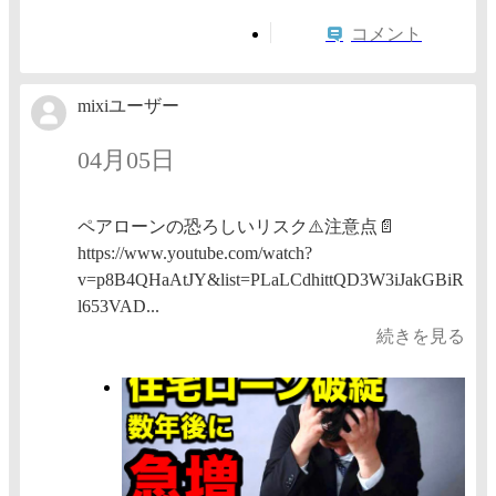
コメント
mixiユーザー
04月05日
ペアローンの恐ろしいリスク⚠️注意点📄
https://www.youtube.com/watch?
v=p8B4QHaAtJY&list=PLaLCdhittQD3W3iJakGBiR
l653VAD...
続きを見る