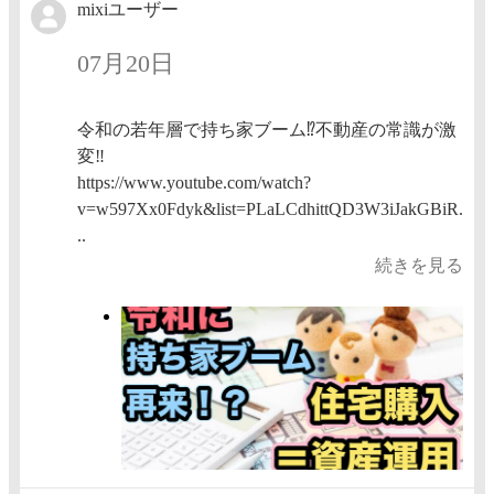
mixiユーザー
07月20日
令和の若年層で持ち家ブーム⁉️不動産の常識が激
変‼️
https://www.youtube.com/watch?
v=w597Xx0Fdyk&list=PLaLCdhittQD3W3iJakGBiR.
..
続きを見る