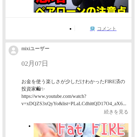
コメント
mixiユーザー
02月07日
お金を使う楽しさが少しだけわかったFIRE済の
投資家🛍️✨
https://www.youtube.com/watch?
v=xDQZS3xQyYo&list=PLaLCdhittQD17O4_aX6...
続きを見る