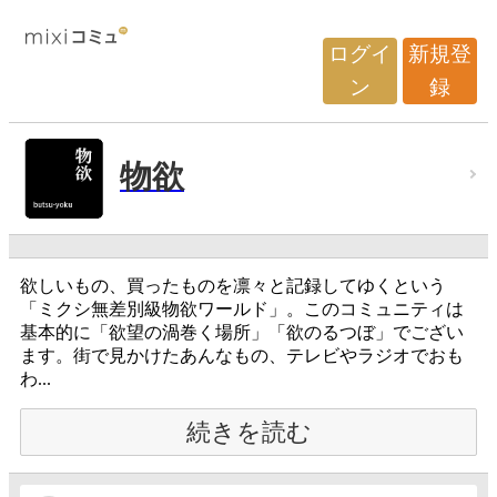
ログイ
新規登
ン
録
物欲
欲しいもの、買ったものを凛々と記録してゆくという
「ミクシ無差別級物欲ワールド」。このコミュニティは
基本的に「欲望の渦巻く場所」「欲のるつぼ」でござい
ます。街で見かけたあんなもの、テレビやラジオでおも
わ...
続きを読む