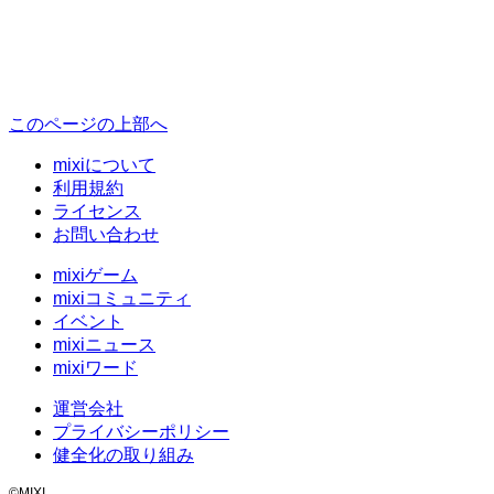
このページの上部へ
mixiについて
利用規約
ライセンス
お問い合わせ
mixiゲーム
mixiコミュニティ
イベント
mixiニュース
mixiワード
運営会社
プライバシーポリシー
健全化の取り組み
©MIXI