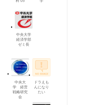
科’05
学
中央大学
経済学部
ゼミ長
中央大
ドラえも
学 経営
んになり
戦略研究
たい
会