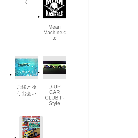
く
Mean
Machine.c
.c
D-UP
ご縁とゆ
CAR
う出会い
CLUB F-
Style