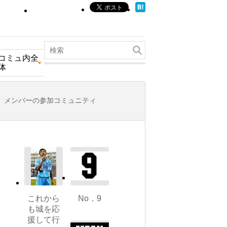
コミュ内全
体
メンバーの参加コミュニティ
これから
No．9
も城を応
援して行