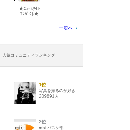
★ﾆｭｰｽﾀｲﾙ
ｺﾝﾊﾟｸﾄ★
一覧へ
人気コミュニティランキング
1位
写真を撮るのが好き
209891人
2位
mixi バスケ部