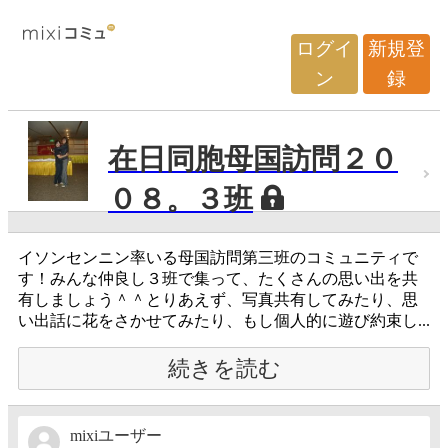
ログイ
新規登
ン
録
在日同胞母国訪問２０
０８。３班
イソンセンニン率いる母国訪問第三班のコミュニティで
す！みんな仲良し３班で集って、たくさんの思い出を共
有しましょう＾＾とりあえず、写真共有してみたり、思
い出話に花をさかせてみたり、もし個人的に遊び約束し...
続きを読む
mixiユーザー