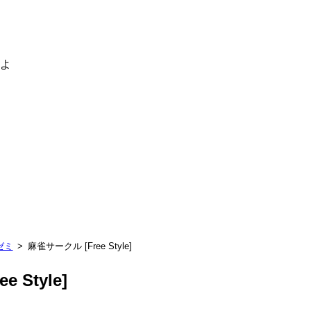
るよ
ゼミ
麻雀サークル [Free Style]
 Style]