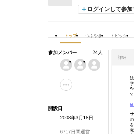
ログインして参加
トップ
つぶやき
トピック
参加メンバー
24人
詳細
法
学
S
て
ht
開設日
サ
2008年3月18日
の
を
究
6717日間運営