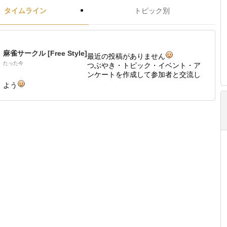
タイムライン
トピック別
麻雀サークル [Free Style]
最近の投稿がありません
たった今
つぶやき・トピック・イベント・ア
ンケートを作成して参加者と交流し
よう