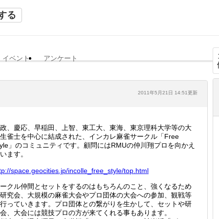
する
イベント
アンケート
2011年5月21日 14:51更新
政、慶応、早稲田、上智、東工大、東海、東京理科大学等の大
生雀士を中心に結成された、インカレ麻雀サークル「Free
tyle」のコミュニティです。顧問にはRMUの仲川翔プロを向かえ
います。
tp://
space.g
eocitie
s.jp/in
colle_f
ree_sty
le/top.
html
ークル仲間とセットをするのはもちろんのこと、強くなるため
研究会、大規模の麻雀大会やプロ団体の大会への参加、観戦等
行っていきます。プロ団体との繋がりを生かして、セットや研
会、大会には競技プロの方が来てくれる事もあります。