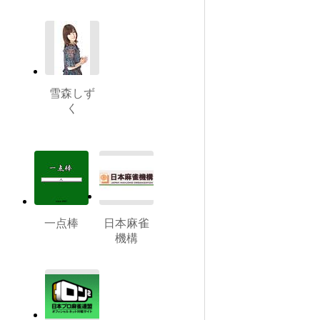
雪森しず
く
一点棒
日本麻雀
機構