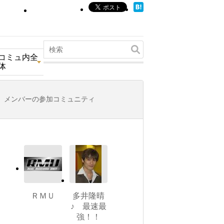
コミュ内全
体
メンバーの参加コミュニティ
ＲＭＵ
多井隆晴
♪ 最速最
強！！