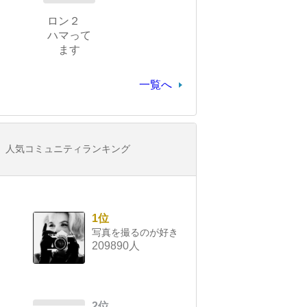
ロン２
ハマって
ます
一覧へ
人気コミュニティランキング
1位
写真を撮るのが好き
209890人
2位