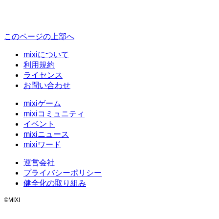
このページの上部へ
mixiについて
利用規約
ライセンス
お問い合わせ
mixiゲーム
mixiコミュニティ
イベント
mixiニュース
mixiワード
運営会社
プライバシーポリシー
健全化の取り組み
©MIXI