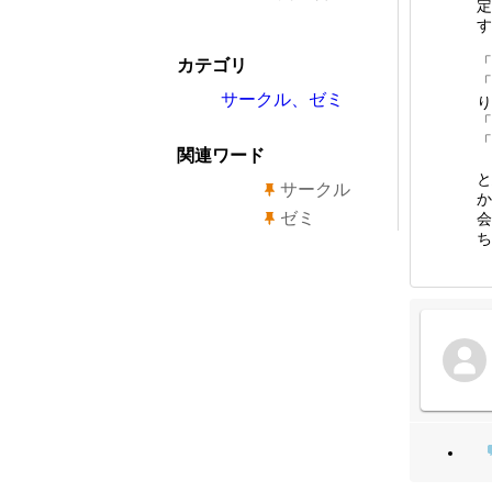
定
す
「
カテゴリ
「
サークル、ゼミ
り
「
「
関連ワード
と
サークル
か
ゼミ
会
ち