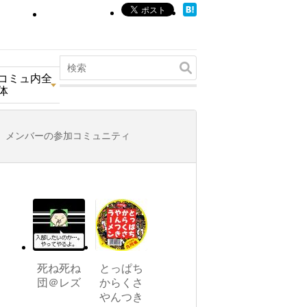
コミュ内全
体
メンバーの参加コミュニティ
死ね死ね
とっぱち
団＠レズ
からくさ
やんつき