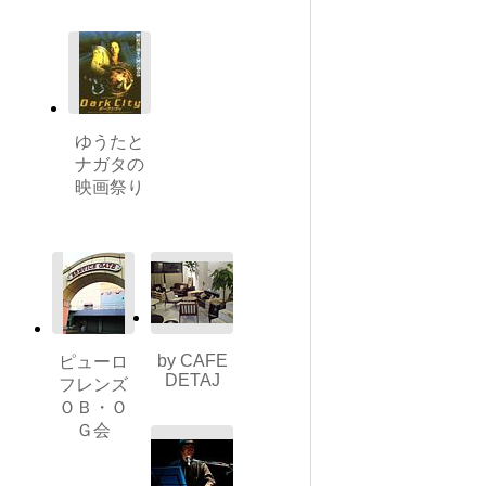
ゆうたと
ナガタの
映画祭り
by CAFE
ピューロ
DETAJ
フレンズ
ＯＢ・Ｏ
Ｇ会