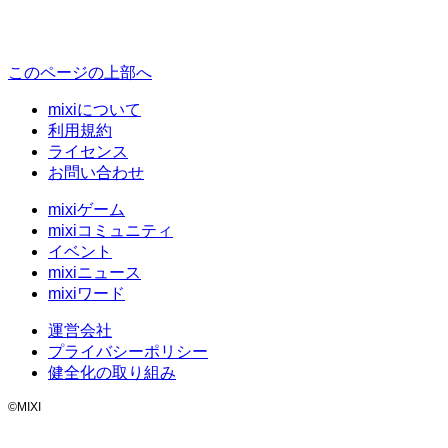
このページの上部へ
mixiについて
利用規約
ライセンス
お問い合わせ
mixiゲーム
mixiコミュニティ
イベント
mixiニュース
mixiワード
運営会社
プライバシーポリシー
健全化の取り組み
©MIXI