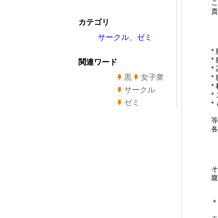
こ
貴
カテゴリ
サークル、ゼミ
*
*
関連ワード
*
黒
女子衆
*
*
サークル
*
ゼミ
*
等
各
そ
腹
＊