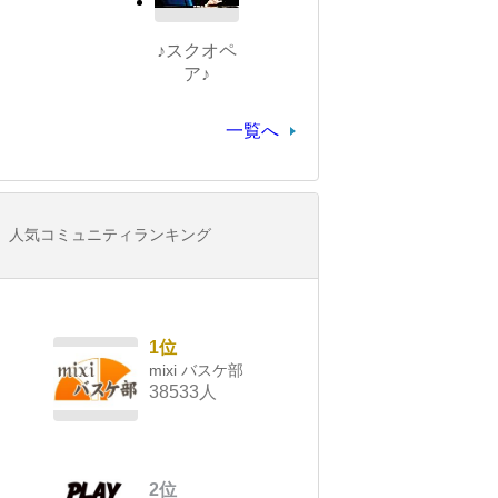
♪スクオペ
ア♪
一覧へ
人気コミュニティランキング
1位
mixi バスケ部
38533人
2位