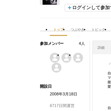
ログインして参加
トップ
つぶやき
トピック
参加メンバー
4人
詳細
「
自
マ
腹
開設日
愛
2008年3月18日
6717日間運営
自