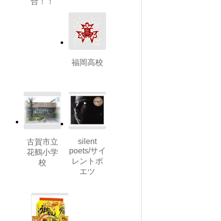
合！！
福岡高校
silent
古賀市立
poets/サイ
花鶴小学
レントポ
校
エツ