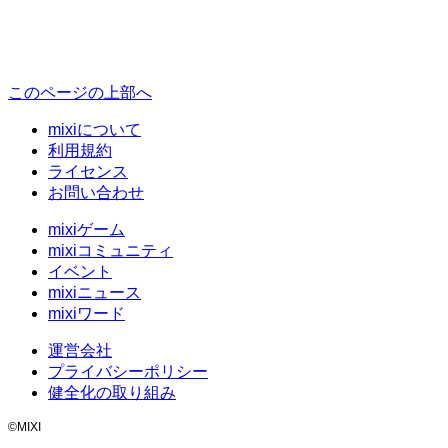
このページの上部へ
mixiについて
利用規約
ライセンス
お問い合わせ
mixiゲーム
mixiコミュニティ
イベント
mixiニュース
mixiワード
運営会社
プライバシーポリシー
健全化の取り組み
©MIXI