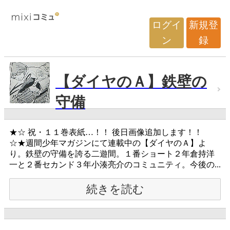
ログイ
新規登
ン
録
【ダイヤのＡ】鉄壁の
守備
★☆ 祝・１１巻表紙…！！ 後日画像追加します！！
☆★週間少年マガジンにて連載中の【ダイヤのＡ】よ
り。鉄壁の守備を誇る二遊間。１番ショート２年倉持洋
一と２番セカンド３年小湊亮介のコミュニティ。今後の...
続きを読む