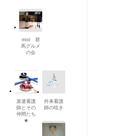
mixi 群
馬グルメ
の会
派遣看護
外来看護
師とその
師の呟き
仲間たち
★