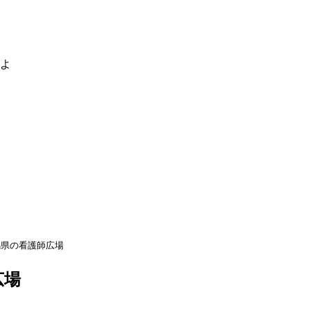
るよ
馬県の看護師広場
広場