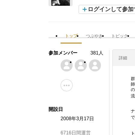
ログインして参加
トップ
つぶやき
トピック
参加メンバー
381人
詳細
群
師
の
流
開設日
ナ
で
2008年3月17日
6716日間運営
ト