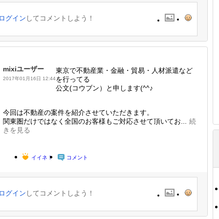
ログイン
してコメントしよう！
mixiユーザー
東京で不動産業・金融・貿易・人材派遣など
を行ってる
2017年01月16日 12:44
公文(コウブン）と申します(^^♪
今回は不動産の案件を紹介させていただきます。
関東圏だけではなく全国のお客様もご対応させて頂いてお...
続
きを見る
イイネ！
コメント
ログイン
してコメントしよう！