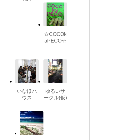
☆COCOk
aPECO☆
いなほハ
ゆるいサ
ウス
ークル(仮)