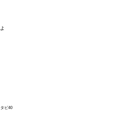
るよ
タビ40