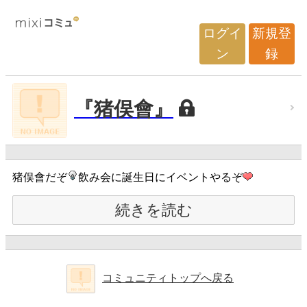
ログイ
新規登
ン
録
『猪俣會』
猪俣會だぞ
飲み会に誕生日にイベントやるぞ
続きを読む
コミュニティトップへ戻る