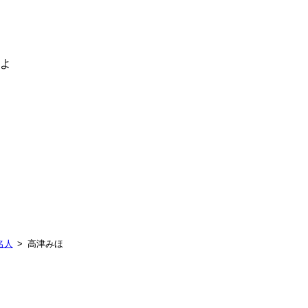
るよ
名人
高津みほ