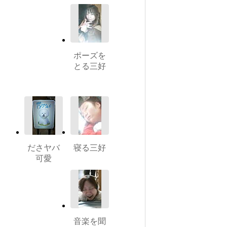
ポーズを
とる三好
ださヤバ
寝る三好
可愛
音楽を聞