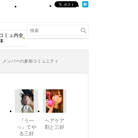
コミュ内全
体
メンバーの参加コミュニティ
『う━
ヘアケア
っ』てや
剤と三好
る三好