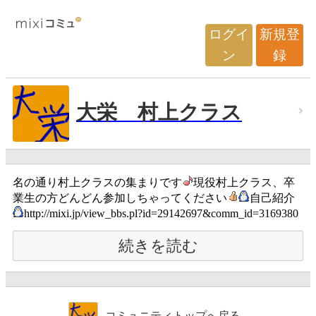
ログイ
新規登
ン
録
大栄 村上クラス
名の通り村上クラスの集まりです
現役村上クラス、卒
業生の方どんどん参加しちゃってください
自己紹介
http://mixi.jp/view_bbs.pl?id=29142697&comm_id=3169380
続きを読む
コミュニティトップへ戻る