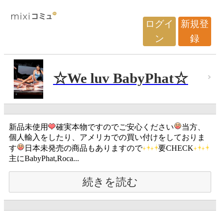
ログイ
新規登
ン
録
☆We luv BabyPhat☆
新品未使用
確実本物ですのでご安心ください
当方、
個人輸入をしたり、アメリカでの買い付けをしておりま
す
日本未発売の商品もありますので
要CHECK
主にBabyPhat,Roca...
続きを読む