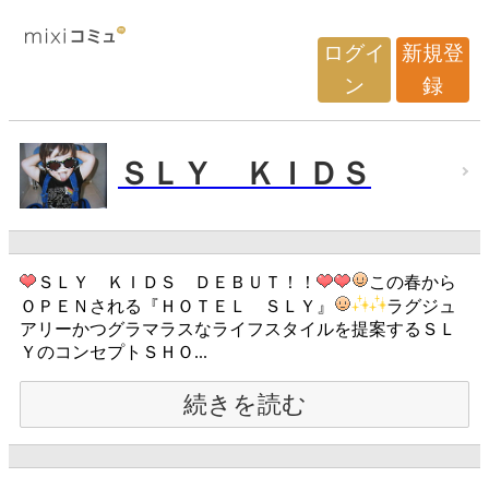
ログイ
新規登
ン
録
ＳＬＹ ＫＩＤＳ
ＳＬＹ ＫＩＤＳ ＤＥＢＵＴ！！
この春から
ＯＰＥＮされる『ＨＯＴＥＬ ＳＬＹ』
ラグジュ
アリーかつグラマラスなライフスタイルを提案するＳＬ
ＹのコンセプトＳＨＯ...
続きを読む