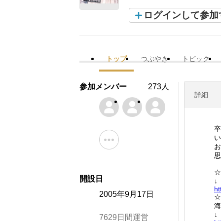
ログインして参加
トップ
つぶやき
トピック
参加メンバー
273人
詳細
卒
い
お
思
☆
開設日
ht
2005年9月17日
☆
海
7629日間運営