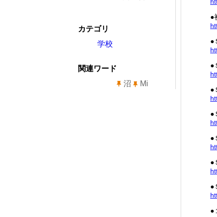
ht
●
ht
カテゴリ
●
学校
ht
●
関連ワード
ht
沼
Mi
●
ht
●
ht
●
ht
●
ht
●
ht
●