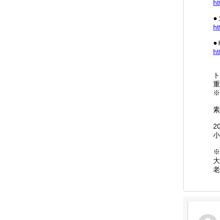
ht
●
ht
●
ht
ト
重
※
素
2
小
※
大
老