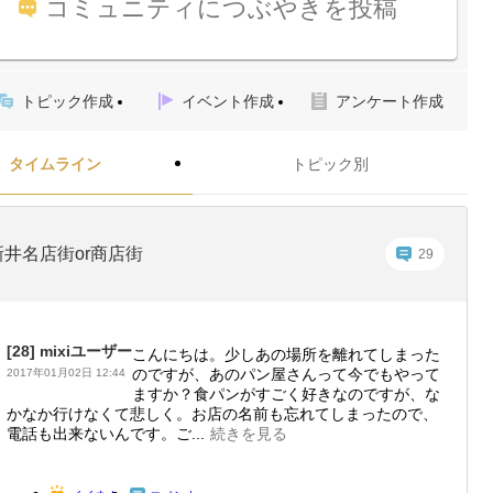
コミュニティにつぶやきを投稿
トピック作成
イベント作成
アンケート作成
タイムライン
トピック別
新井名店街or商店街
29
[28]
mixiユーザー
こんにちは。少しあの場所を離れてしまった
のですが、あのパン屋さんって今でもやって
2017年01月02日 12:44
ますか？食パンがすごく好きなのですが、な
かなか行けなくて悲しく。お店の名前も忘れてしまったので、
電話も出来ないんです。ご...
続きを見る