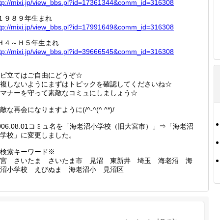
tp://
mixi.jp
/view_b
bs.pl?i
d=17361
344&com
m_id=31
6308
１９８９年生まれ
tp://
mixi.jp
/view_b
bs.pl?i
d=17991
649&com
m_id=31
6308
Ｈ４～Ｈ５年生まれ
tp://
mixi.jp
/view_b
bs.pl?i
d=39666
545&com
m_id=31
6308
ピ立てはご自由にどうぞ☆
複しないようにまずはトピックを確認してくださいね☆
マナーを守って素敵なコミュにしましょう☆
敵な再会になりますように(/^-^(^ ^*)/
006.08.01コミュ名を「海老沼小学校（旧大宮市）」⇒「海老沼
学校」に変更しました。
検索キーワード※
宮 さいたま さいたま市 見沼 東新井 埼玉 海老沼 海
沼小学校 えびぬま 海老沼小 見沼区