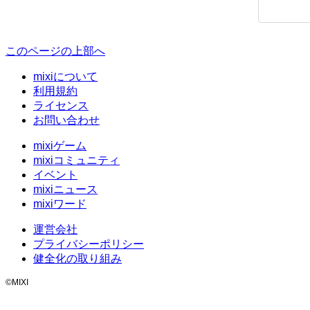
このページの上部へ
mixiについて
利用規約
ライセンス
お問い合わせ
mixiゲーム
mixiコミュニティ
イベント
mixiニュース
mixiワード
運営会社
プライバシーポリシー
健全化の取り組み
©MIXI