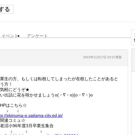
する
イベント
アンケート
2022年11月17日 02:27更新
業生の方、もしくは転校してしまったが在校したことがあると
う方！
気軽にどうぞ★
い出話に花を咲かせましょうo(・∇・o)(o・∇・)o
HPはこちら☆
↓ ↓ ↓
tp://
ebinuma
-e.sait
ama-cit
y.ed.jp
/
関連コミュ☆
老沼小96年度3月卒業生集合
↓ ↓ ↓ ↓