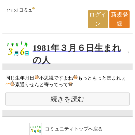
ログイ
新規登
ン
録
1981年３月６日生まれ
の人
同じ生年月日
不思議ですよね
もっともっと集まれぇ
素通りせんと寄ってって
続きを読む
コミュニティトップへ戻る