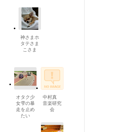
神さまホ
タテさま
こさま
オタク少
中村真
女雫の暴
音楽研究
走を止め
会
たい