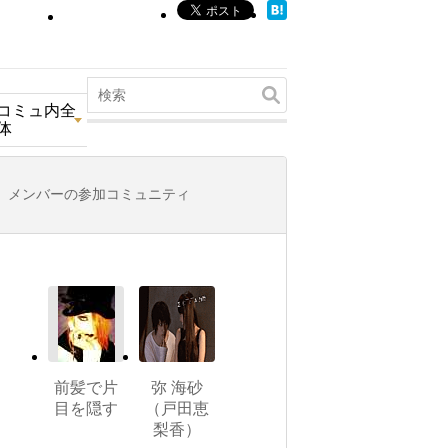
コミュ内全
体
メンバーの参加コミュニティ
前髪で片
弥 海砂
目を隠す
（戸田恵
梨香）