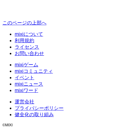
このページの上部へ
mixiについて
利用規約
ライセンス
お問い合わせ
mixiゲーム
mixiコミュニティ
イベント
mixiニュース
mixiワード
運営会社
プライバシーポリシー
健全化の取り組み
©MIXI