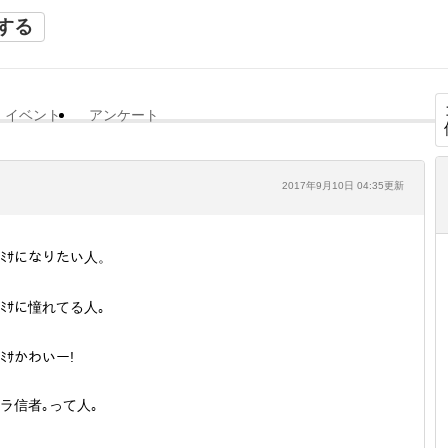
する
イベント
アンケート
2017年9月10日 04:35更新
ｻﾐｻになりたい人。
ｻﾐｻに憧れてる人｡
ｻﾐｻかわいー!
ラ信者｡って人｡