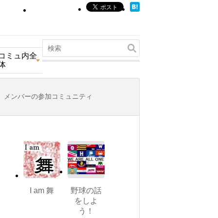
コミュ内全
体
メンバーの参加コミュニティ
I am 舞
野球の話
をしよ
う！