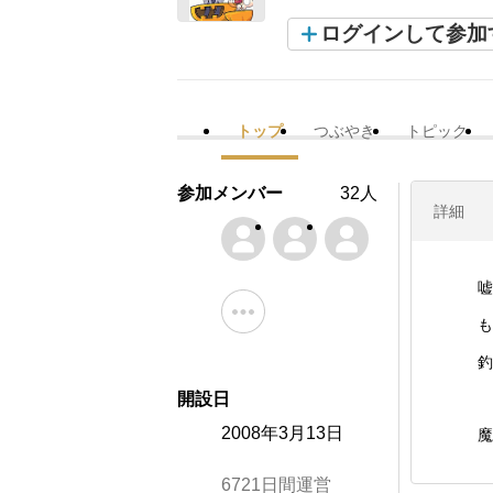
ログインして参加
トップ
つぶやき
トピック
参加メンバー
32人
詳細
嘘
も
釣
開設日
2008年3月13日
魔
6721日間運営