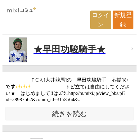
ログイ
新規登
ン
録
★早田功駿騎手★
ＴCＫ[大井競馬]の 早田功駿騎手 応援ｺﾐｭ
です
トピ立ては自由にしてくださ
い★ はじめまして!!はｺﾁﾗ↓http://m.mixi.jp/view_bbs.pl?
id=28987562&comm_id=3158564&...
続きを読む