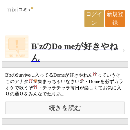
ログイ
新規登
ン
録
B'zのDo meが好きやね
ん
B'zのSurviveに入ってるDomeが好きやねん
っていうそ
このアナタ
集まっちゃいなさい
・Domeを必ずカラ
オケで歌うぞ
・チャラチャラ毎日が楽しくてお気に入
りの通りをみんなでねりあ...
続きを読む