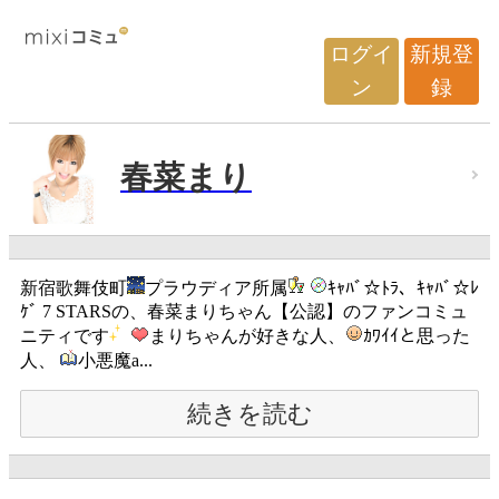
ログイ
新規登
ン
録
春菜まり
新宿歌舞伎町
プラウディア所属
ｷｬﾊﾞ☆ﾄﾗ、ｷｬﾊﾞ☆ﾚ
ｹﾞ 7 STARSの、春菜まりちゃん【公認】のファンコミュ
ニティです
まりちゃんが好きな人、
ｶﾜｲｲと思った
人、
小悪魔a...
続きを読む