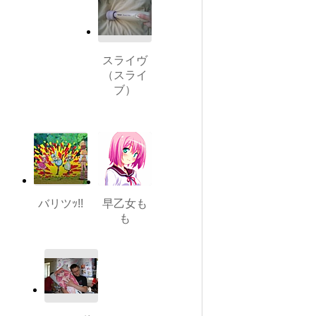
スライヴ
（スライ
ブ）
バリツｯ!!
早乙女も
も