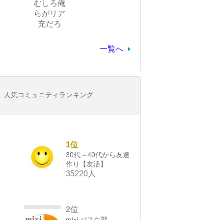
むしろ俺
らがリア
充だろ
一覧へ
人気コミュニティランキング
1位
30代～40代から友達
作り【友活】
35220人
2位
mixi バスケ部