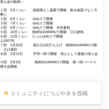
浪人会の軌跡～
第１回 5月くらい 道頓堀えこ贔屓で開催 飲み放題でなく大
事に
第２回 6月くらい ゆめ八で開催
第３回 7月くらい ゆめ八で開催
第４回 8月くらい ゆめ八で開催 永井参戦
５回 10月くらい 焼肉NIJUMARUで開催 江口参戦
６回 12月くらい たぶんゆめ八で開催
上2007年
７回 2月26日 国公立2次打ち上げ 焼肉NIJUMARUで開
 江口遅刻
第８回 3月21日 手羽一郎で開催 浪人として最後の浪人会
９回 5月4日 焼肉NIJUMARUで開催 第一回パークス
撲大会開催
コミュニティにつぶやきを投稿