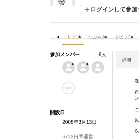
ログインして参加
トップ
つぶやき
トピック
参加メンバー
8人
詳細
激
西
ン
こ
開設日
以
2008年3月13日
以
6722日間運営