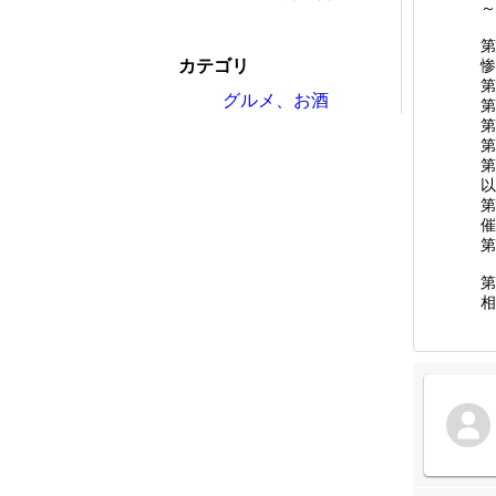
～
カテゴリ
惨
グルメ、お酒
第
第
以
第
催
第
相