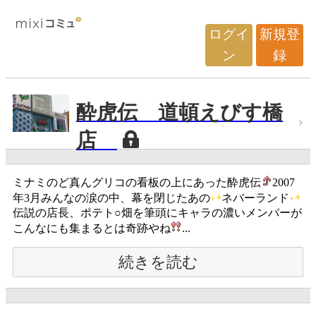
ログイ
新規登
ン
録
酔虎伝 道頓えびす橋
店
ミナミのど真んグリコの看板の上にあった酔虎伝
2007
年3月みんなの涙の中、幕を閉じたあの
ネバーランド
伝説の店長、ポテト○畑を筆頭にキャラの濃いメンバーが
こんなにも集まるとは奇跡やね
...
続きを読む