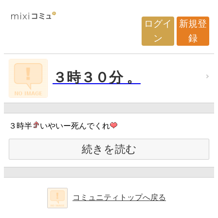
ログイ
新規登
ン
録
３時３０分 。
３時半
いやいー死んでくれ
続きを読む
コミュニティトップへ戻る