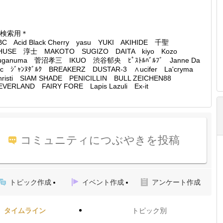
検索用＊
BC Acid Black Cherry yasu YUKI AKIHIDE 千聖
HUSE 淳士 MAKOTO SUGIZO DAITA kiyo Kozo
uganuma 菅沼孝三 IKUO 渋谷郁央 ﾋﾟｽﾄﾙﾊﾞﾙﾌﾞ Janne Da
rc ｼﾞｬﾝﾇﾀﾞﾙｸ BREAKERZ DUSTAR-3 ∧ucifer La'cryma
hristi SIAM SHADE PENICILLIN BULL ZEICHEN88
EVERLAND FAIRY FORE Lapis Lazuli Ex-it
コミュニティにつぶやきを投稿
トピック作成
イベント作成
アンケート作成
タイムライン
トピック別