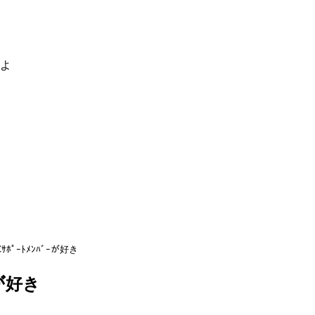
るよ
Cｻﾎﾟｰﾄﾒﾝﾊﾞｰが好き
ｰが好き