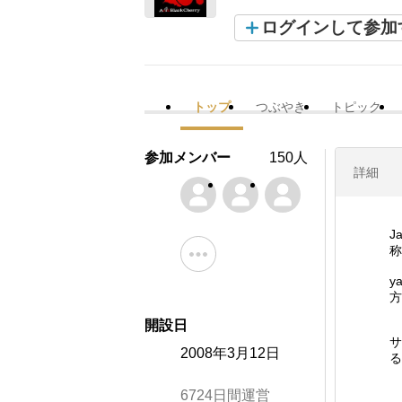
ログインして参加
トップ
つぶやき
トピック
参加メンバー
150人
詳細
J
称
y
方
開設日
サ
2008年3月12日
る
6724日間運営