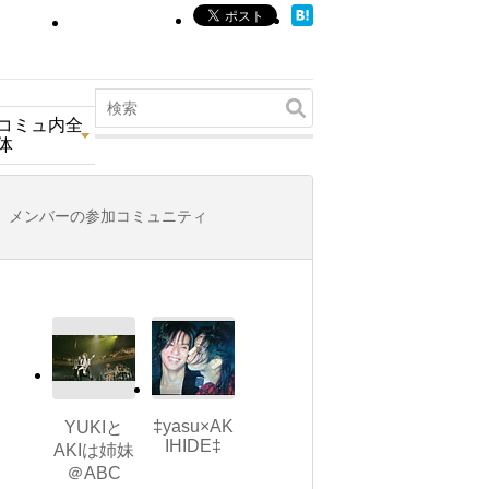
コミュ内全
体
メンバーの参加コミュニティ
‡yasu×AK
YUKIと
IHIDE‡
AKIは姉妹
＠ABC