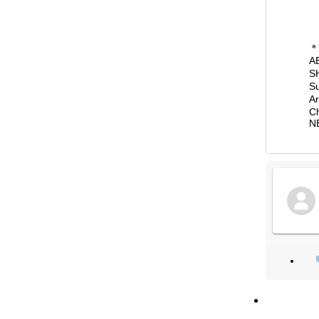
＊
A
S
S
A
C
N