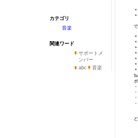
＊
＊
カテゴリ
で
音楽
＊
＊
関連ワード
＊
サポートメ
＊
＊
ンバー
＊
abc
音楽
＊
S
ポ
・
・
・
・
ど