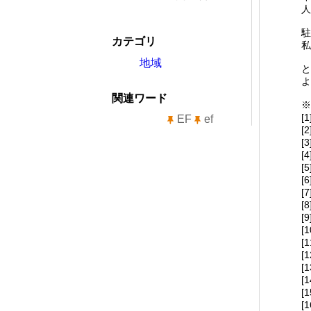
人
駐
カテゴリ
私
地域
と
よ
関連ワード
※
[
EF
ef
[
[
[
[
[
[
[
[
[
[
[
[
[
[
[