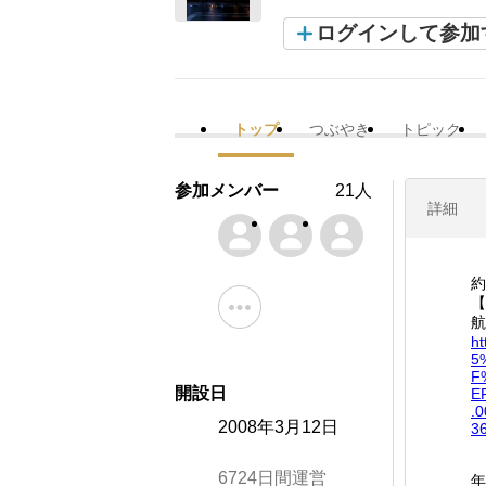
ログインして参加
トップ
つぶやき
トピック
参加メンバー
21人
詳細
約
【
航
ht
5
F
開設日
E
.
2008年3月12日
3
6724日間運営
年