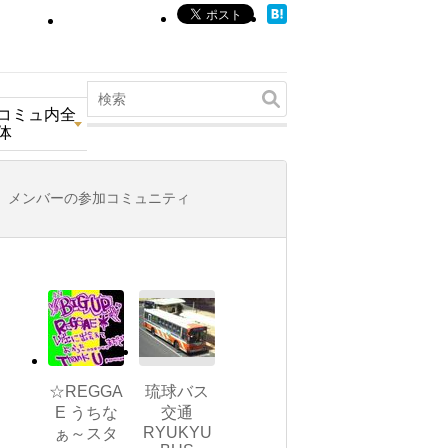
コミュ内全
体
メンバーの参加コミュニティ
☆REGGA
琉球バス
E うちな
交通
RYUKYU
ぁ～スタ