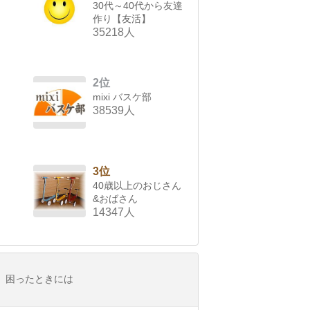
30代～40代から友達
作り【友活】
35218人
2位
mixi バスケ部
38539人
3位
40歳以上のおじさん
&おばさん
14347人
困ったときには