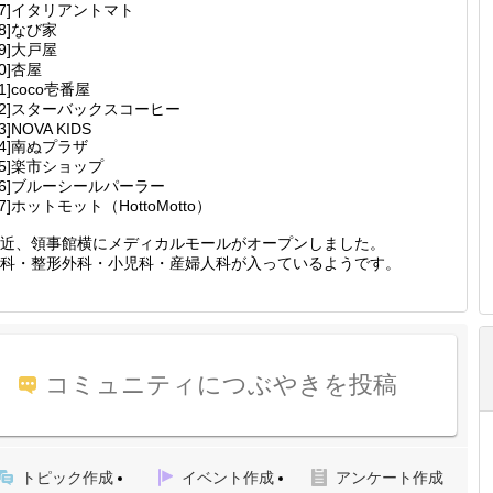
17]イタリアントマト
18]なび家
19]大戸屋
20]杏屋
21]coco壱番屋
22]スターバックスコーヒー
23]NOVA KIDS
24]南ぬプラザ
25]楽市ショップ
26]ブルーシールパーラー
27]ホットモット（HottoMotto）
近、領事館横にメディカルモールがオープンしました。
科・整形外科・小児科・産婦人科が入っているようです。
コミュニティにつぶやきを投稿
トピック作成
イベント作成
アンケート作成