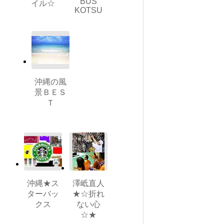
BUS
イル☆
KOTSU
沖縄の風
景ＢＥＳ
Ｔ
沖縄★ス
澤岻直人
ターバッ
★☆折れ
クス
ない心
☆★