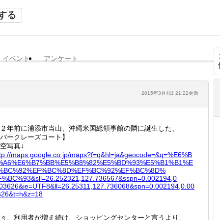
する
イベント
アンケート
2015年3月4日 21:22更新
２年前に浦添市当山、沖縄米国総領事館の隣に誕生した、
バークレーズコート】
空写真↓
tp://
maps.go
ogle.co
.jp/map
s?f=q&h
l=ja&ge
ocode=&
q=%E6%B
%A6%E6
%B7%BB%
E5%B8%8
2%E5%BD
%93%E5%
B1%B1%E
%BC%92
%EF%BC%
8D%EF%B
C%92%EF
%BC%8D%
F%BC%9
3&sll=2
6.25232
1,127.7
36567&s
spn=0.0
02194,0
003626
&ie=UTF
8&ll=26
.25311,
127.736
068&spn
=0.0021
94,0.00
626&t=
h&z=18
々、利用者が増え続け、ショッピングセンターと言うより、