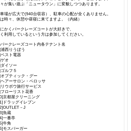
々が集い遊ぶ「ニュータウン」に変貌しつつあります。
車場が広大で(940台収容）、駐車の心配が全くありません。
は時々、休憩や昼寝に来てますよ。（内緒）
にかくバークレーズコートが大好きで、
く利用しているという方は参加してください。
バークレーズコート内各テナント名
1]浦西りうぼう
2]ベスト電器
3]ゲオ
4]ダイソー
5]ゴルフ５
6]オプティック・グー
7]ヘアーサロン・ペロッサ
8]リウボウ旅行サービス
9]フローリスト花香
10]京都屋クリーニング
11]ドラッグイレブン
12]OUTLET－J
13]魚蔵
14]一番亭
15]牛角
16]モスバーガー