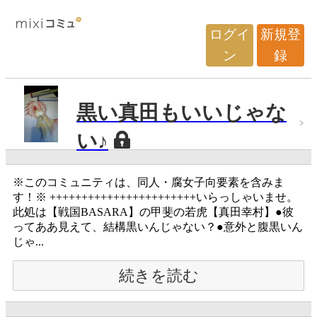
ログイ
新規登
ン
録
黒い真田もいいじゃな
い♪
※このコミュニティは、同人・腐女子向要素を含みま
す！※ +++++++++++++++++++++++いらっしゃいませ。
此処は【戦国BASARA】の甲斐の若虎【真田幸村】●彼
ってああ見えて、結構黒いんじゃない？●意外と腹黒いん
じゃ...
続きを読む