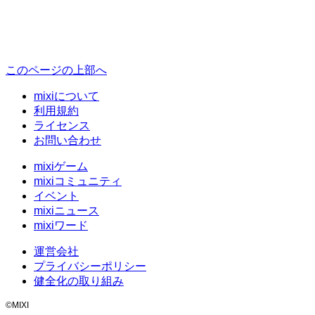
このページの上部へ
mixiについて
利用規約
ライセンス
お問い合わせ
mixiゲーム
mixiコミュニティ
イベント
mixiニュース
mixiワード
運営会社
プライバシーポリシー
健全化の取り組み
©MIXI