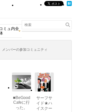
コミュ内全
体
メンバーの参加コミュニティ
■BeGood
サーフサ
Cafeに行
イド★ハ
った。
イスクー