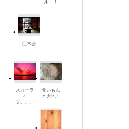
ル！！
巨木会
スローラ
食いもん
イ
と大地！
フ。。。