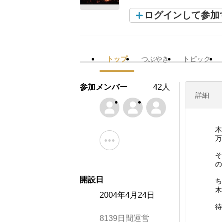
ログインして参加
トップ
つぶやき
トピック
参加メンバー
42人
詳細
木
万
そ
の
開設日
ち
木
2004年4月24日
待
8139日間運営